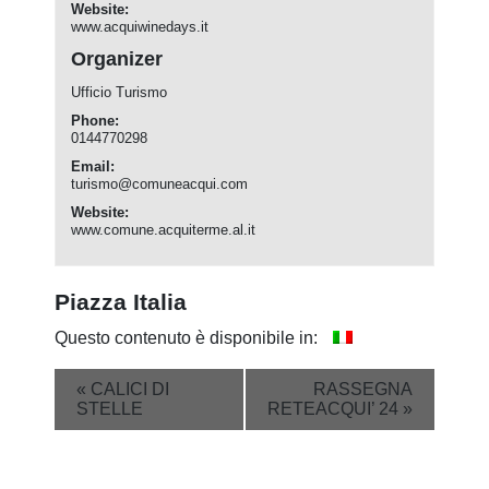
Website:
www.acquiwinedays.it
Organizer
Ufficio Turismo
Phone:
0144770298
Email:
turismo@comuneacqui.com
Website:
www.comune.acquiterme.al.it
Piazza Italia
Questo contenuto è disponibile in:
Event
«
CALICI DI
RASSEGNA
STELLE
RETEACQUI’ 24
»
Navigation