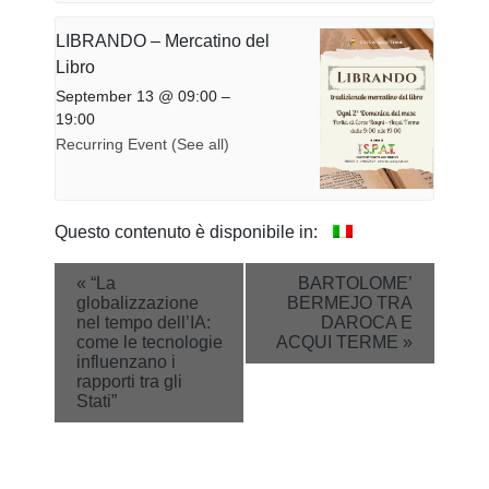
LIBRANDO – Mercatino del
Libro
September 13 @ 09:00
–
19:00
Recurring Event
(See all)
Questo contenuto è disponibile in:
Event
«
“La
BARTOLOME’
globalizzazione
BERMEJO TRA
Navigation
nel tempo dell’IA:
DAROCA E
come le tecnologie
ACQUI TERME
»
influenzano i
rapporti tra gli
Stati”