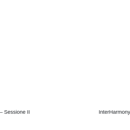
– Sessione II
InterHarmony 