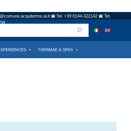
t@comune.acquiterme.al.it
Tel. +39 0144-322142
Tel.
294
EXPERIENCES
THERMAE & SPAS