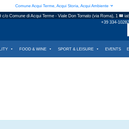
Comune Acqui Terme, Acqui Storia, Acqui Ambiente
c/o Comune di Acqui Terme - Viale Don Tornato (via Roma), 1
ia
+39 334-1028
LITY
FOOD & WINE
SPORT & LEISURE
EVENTS