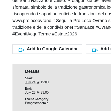
dei Santi Nazzario e Celso. Protagonista dell’even
sfornata, simbolo della tradizione gastronomica loc
riscoprendo i sapori autentici e le tradizioni del 
www.prolocoovrano.it Segui la Pro Loco Ovrano su
tradizione e della condivisione! #SanLazè #Ov
#EventiAcquiTerme #Estate2026
Add to Google Calendar
Add 
Details
Start:
July 24 @ 19:00
End:
July 26 @ 23:00
Event Category:
Enogastronomia