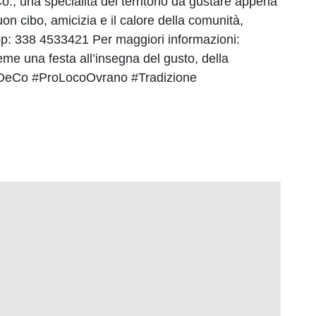
., una specialità del territorio da gustare appena
on cibo, amicizia e il calore della comunità,
sApp: 338 4533421 Per maggiori informazioni:
e una festa all’insegna del gusto, della
#DeCo #ProLocoOvrano #Tradizione