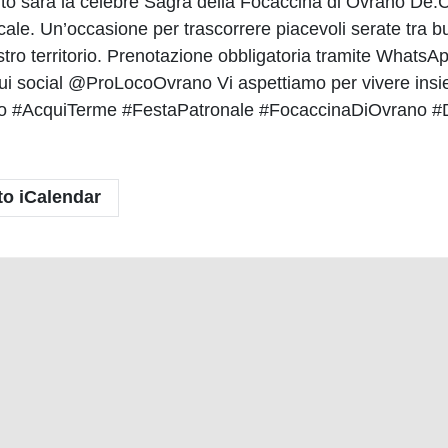
to sarà la celebre Sagra della Focaccina di Ovrano De.Co
ale. Un’occasione per trascorrere piacevoli serate tra bu
nostro territorio. Prenotazione obbligatoria tramite What
i social @ProLocoOvrano Vi aspettiamo per vivere insiem
rano #AcquiTerme #FestaPatronale #FocaccinaDiOvrano 
to iCalendar