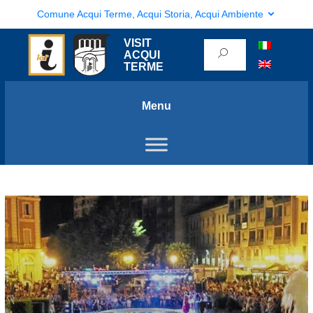
Comune Acqui Terme, Acqui Storia, Acqui Ambiente
VISIT
ACQUI
TERME
Menu