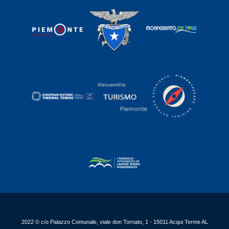
2022 © c/o Palazzo Comunale, viale don Tornato, 1 - 15011 Acqui Terme AL