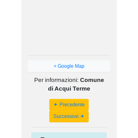
+ Google Map
Per informazioni:
Comune
di Acqui Terme
Event
Precedente
Navigation
Successivo