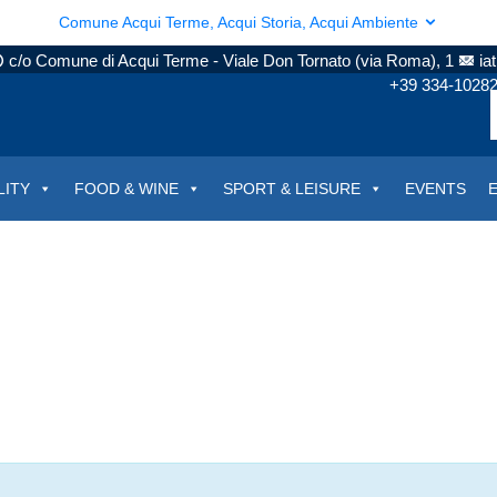
Comune Acqui Terme, Acqui Storia, Acqui Ambiente
c/o Comune di Acqui Terme - Viale Don Tornato (via Roma), 1
ia
+39 334-1028
LITY
FOOD & WINE
SPORT & LEISURE
EVENTS