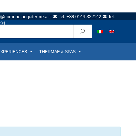
t@comune.acquiterme.al.it
Tel. +39 0144-322142
Tel.
294
EXPERIENCES
THERMAE & SPAS