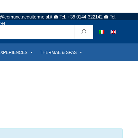
t@comune.acquiterme.al.it
Tel. +39 0144-322142
Tel.
294
EXPERIENCES
THERMAE & SPAS