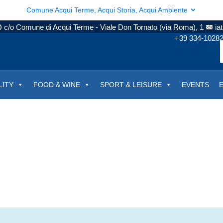
Comune Acqui Terme, Acqui Storia, Acqui Ambiente
c/o Comune di Acqui Terme - Viale Don Tornato (via Roma), 1
ia
+39 334-1028
LITY
FOOD & WINE
SPORT & LEISURE
EVENTS