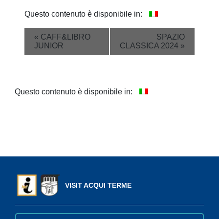
Questo contenuto è disponibile in:
Event
«
CAFF&LIBRO
SPAZIO
JUNIOR
CLASSICA 2024
»
Navigation
Questo contenuto è disponibile in:
VISIT ACQUI TERME