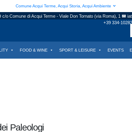
Comune Acqui Terme, Acqui Storia, Acqui Ambiente
c/o Comune di Acqui Terme - Viale Don Tornato (via Roma), 1
ia
+39 334-1028
LITY
FOOD & WINE
SPORT & LEISURE
EVENTS
i Paleologi