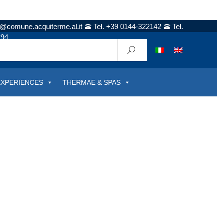
t@comune.acquiterme.al.it
Tel. +39 0144-322142
Tel.
294
EXPERIENCES
THERMAE & SPAS