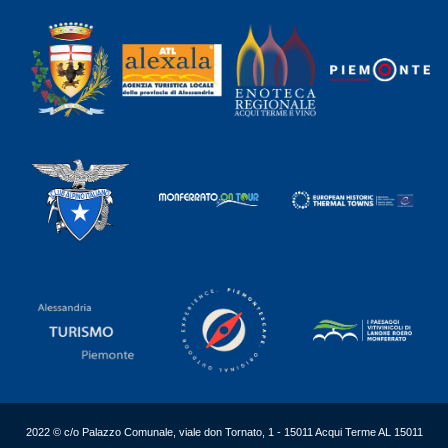
2022 © c/o Palazzo Comunale, viale don Tornato, 1 - 15011 Acqui Terme AL 15011