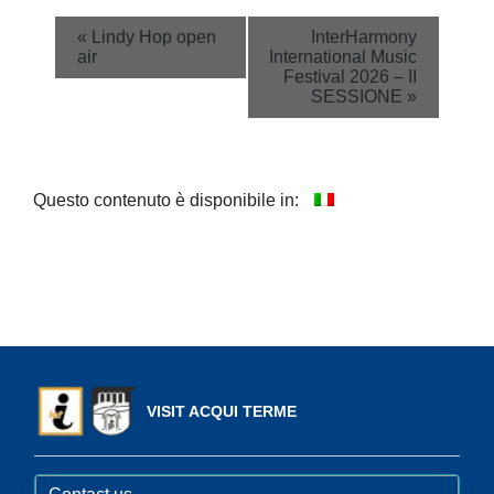
Event
«
Lindy Hop open
InterHarmony
air
International Music
Navigation
Festival 2026 – II
SESSIONE
»
Questo contenuto è disponibile in:
VISIT ACQUI TERME