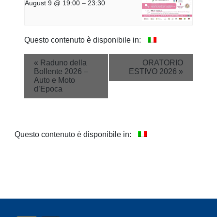
August 9 @ 19:00
–
23:30
Questo contenuto è disponibile in:
Event
«
Raduno della
ORATORIO
Bollente 2026 –
ESTIVO 2026
»
Navigation
Auto e Moto
d’Epoca
Questo contenuto è disponibile in: