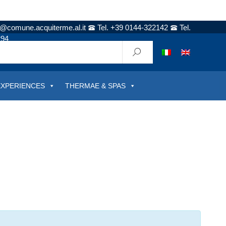
t@comune.acquiterme.al.it
Tel. +39 0144-322142
Tel.
294
EXPERIENCES
THERMAE & SPAS