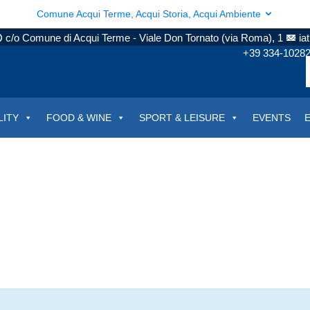
Comune Acqui Terme, Acqui Storia, Acqui Ambiente
c/o Comune di Acqui Terme - Viale Don Tornato (via Roma), 1
ia
+39 334-1028
LITY
FOOD & WINE
SPORT & LEISURE
EVENTS