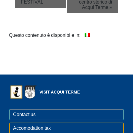
Navigation
FESTIVAL
centro storico di
Acqui Terme
»
Questo contenuto è disponibile in:
VISIT ACQUI TERME
Contact us
Accomodation tax