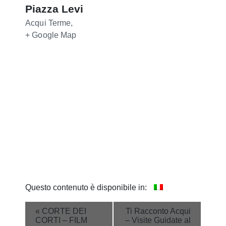
Piazza Levi
Acqui Terme
,
+ Google Map
Questo contenuto è disponibile in:
Event
«
CORTE DEI
Ti Racconto Acqui
CORTI – FILM
– Visite Guidate al