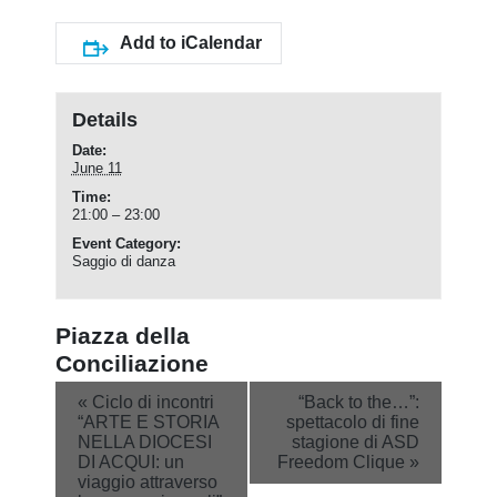
Add to iCalendar
Details
Date:
June 11
Time:
21:00 – 23:00
Event Category:
Saggio di danza
Piazza della
Conciliazione
Event
«
Ciclo di incontri
“Back to the…”:
“ARTE E STORIA
spettacolo di fine
Navigation
NELLA DIOCESI
stagione di ASD
DI ACQUI: un
Freedom Clique
»
viaggio attraverso