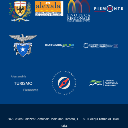
2022 © c/o Palazzo Comunale, viale don Tornato, 1 - 15011 Acqui Terme AL 15011
Italia.