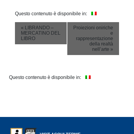
Questo contenuto è disponibile in:
Event
«
LIBRANDO –
Proiezioni oniriche
MERCATINO DEL
e
Navigation
LIBRO
rappresentazione
della realtà
nell’arte
»
Questo contenuto è disponibile in: