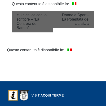
Questo contenuto è disponibile in:
Event
«
Un calice con lo
Donne e Sport –
scrittore – “La
La Polentata del
Navigation
Controra del
ciclista
»
Barolo”
Questo contenuto è disponibile in:
VISIT ACQUI TERME