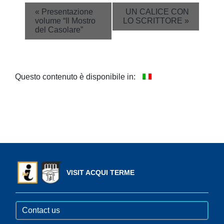
Event
«
Presentazione
UN CALICE CON
volume “Il Mostro
LO SCRITTORE
»
Navigation
del Casolare”
Questo contenuto è disponibile in:
VISIT ACQUI TERME
Contact us