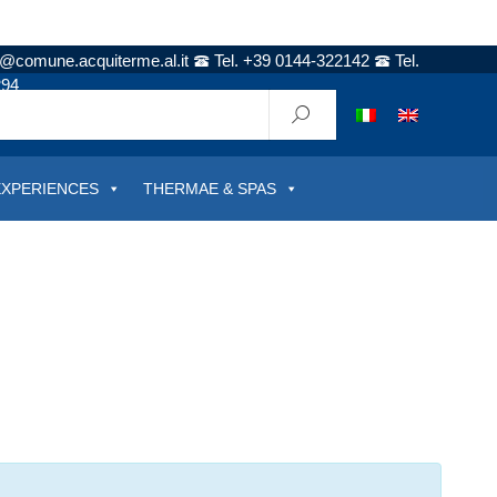
t@comune.acquiterme.al.it
Tel. +39 0144-322142
Tel.
294
EXPERIENCES
THERMAE & SPAS