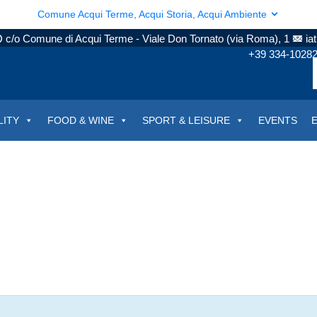
Comune Acqui Terme, Acqui Storia, Acqui Ambiente
c/o Comune di Acqui Terme - Viale Don Tornato (via Roma), 1
ia
+39 334-1028
LITY
FOOD & WINE
SPORT & LEISURE
EVENTS