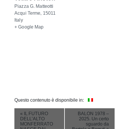
Piazza G. Matteotti
Acqui Terme
,
15011
Italy
+ Google Map
Questo contenuto è disponibile in:
Event
«
IL FUTURO
BALON 1978 –
DELL’ALTO
2025. Un certo
Navigation
MONFERRATO
sguardo da