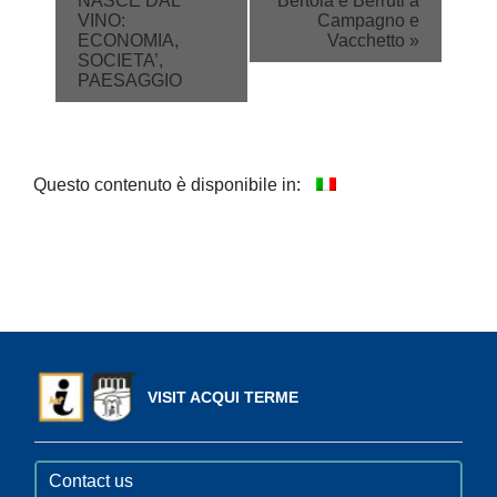
NASCE DAL
Bertola e Berruti a
VINO:
Campagno e
ECONOMIA,
Vacchetto
»
SOCIETA’,
PAESAGGIO
Questo contenuto è disponibile in:
VISIT ACQUI TERME
Contact us