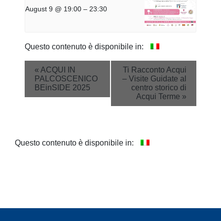
August 9 @ 19:00
–
23:30
Questo contenuto è disponibile in:
Event
«
ACQUI IN
Ti Racconto Acqui
PALCOSCENICO
– Visite Guidate al
Navigation
BEinSIDE 2025
centro storico di
Acqui Terme
»
Questo contenuto è disponibile in: