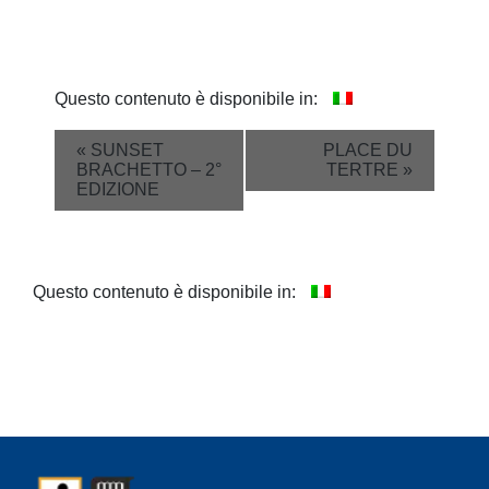
Questo contenuto è disponibile in:
Event
«
SUNSET
PLACE DU
BRACHETTO – 2°
TERTRE
»
Navigation
EDIZIONE
Questo contenuto è disponibile in: