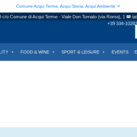
Comune Acqui Terme, Acqui Storia, Acqui Ambiente
c/o Comune di Acqui Terme - Viale Don Tornato (via Roma), 1
ia
+39 334-1028
LITY
FOOD & WINE
SPORT & LEISURE
EVENTS