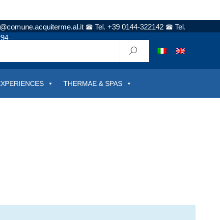
t@comune.acquiterme.al.it
Tel. +39 0144-322142
Tel.
294
EXPERIENCES
THERMAE & SPAS