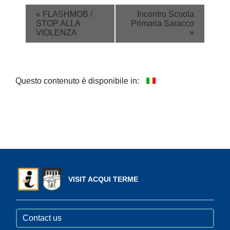
Event
«
FLASHMOB /
Incontro Scuola
STOP ALLA
Primaria Saracco
Navigation
VIOLENZA
»
Questo contenuto è disponibile in:
VISIT ACQUI TERME
Contact us