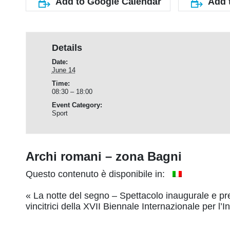
Add to Google Calendar
Add 
Details
Date:
June 14
Time:
08:30 – 18:00
Event Category:
Sport
Archi romani – zona Bagni
Questo contenuto è disponibile in:
Event
«
La notte del segno – Spettacolo inaugurale e pr
vincitrici della XVII Biennale Internazionale per l’I
Navigation