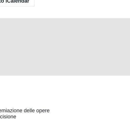
to iCalendar
emiazione delle opere
ncisione