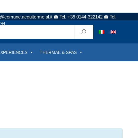
t@comune.acquiterme.al.it
Tel. +39 0144-322142
Tel.
294
EXPERIENCES
THERMAE & SPAS