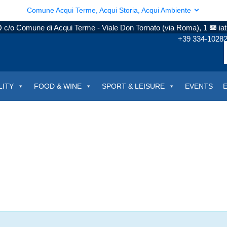
Comune Acqui Terme, Acqui Storia, Acqui Ambiente
c/o Comune di Acqui Terme - Viale Don Tornato (via Roma), 1
ia
+39 334-1028
LITY
FOOD & WINE
SPORT & LEISURE
EVENTS