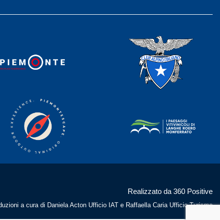
Realizzato da 360 Positive
duzioni a cura di Daniela Acton Ufficio IAT e Raffaella Caria Ufficio Turismo