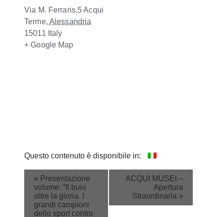
Via M. Ferraris,5
Acqui
Terme
,
Alessandria
15011
Italy
+ Google Map
Questo contenuto è disponibile in:
Event
«
Presentazione
ACQUI MUSEI –
volume: “Il buio
Apertura
Navigation
oltre la gloria. I
Straordinaria
»
grandi campioni
dello sport contro