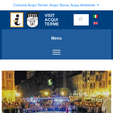
Comune Acqui Terme, Acqui Storia, Acqui Ambiente
VISIT
ACQUI
TERME
Menu