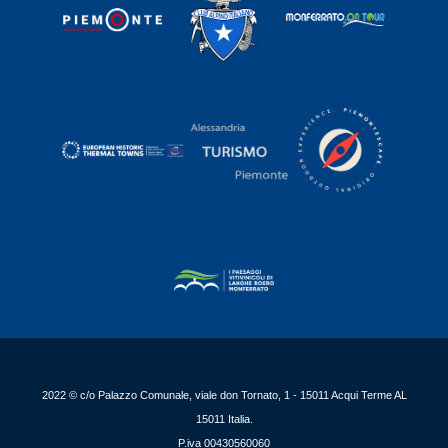
2022 © c/o Palazzo Comunale, viale don Tornato, 1 - 15011 Acqui Terme AL
15011 Italia.
P.iva 00430560060