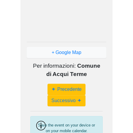
+ Google Map
Per informazioni:
Comune
di Acqui Terme
Event
Precedente
Navigation
Successivo
Save the event on your device or
on your mobile calendar.