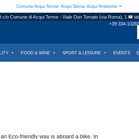
Comune Acqui Terme, Acqui Storia, Acqui Ambiente
c/o Comune di Acqui Terme - Viale Don Tornato (via Roma), 1
ia
+39 334-1028
LITY
FOOD & WINE
SPORT & LEISURE
EVENTS
n an Eco-friendly way is aboard a bike. In