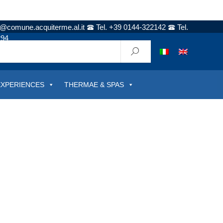
t@comune.acquiterme.al.it
Tel. +39 0144-322142
Tel.
294
EXPERIENCES
THERMAE & SPAS