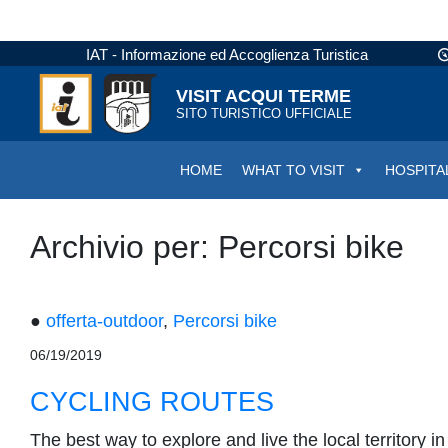
IAT - Informazione ed Accoglienza Turistica
VISIT ACQUI TERME
SITO TURISTICO UFFICIALE
HOME
WHAT TO VISIT
HOSPITA
Archivio per: Percorsi bike
●
offerta-outdoor
,
Percorsi bike
06/19/2019
CYCLING ROUTES
The best way to explore and live the local territory i