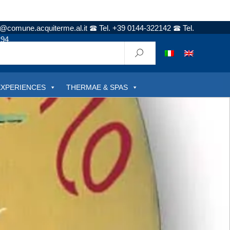
t@comune.acquiterme.al.it
Tel. +39 0144-322142
Tel.
294
EXPERIENCES
THERMAE & SPAS