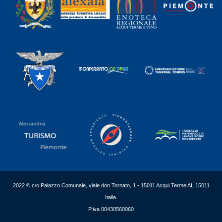
2022 © c/o Palazzo Comunale, viale don Tornato, 1 - 15011 Acqui Terme AL 15011
Italia.
P.iva 00430560060