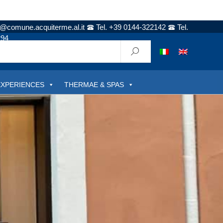
t@comune.acquiterme.al.it
Tel. +39 0144-322142
Tel.
294
EXPERIENCES
THERMAE & SPAS