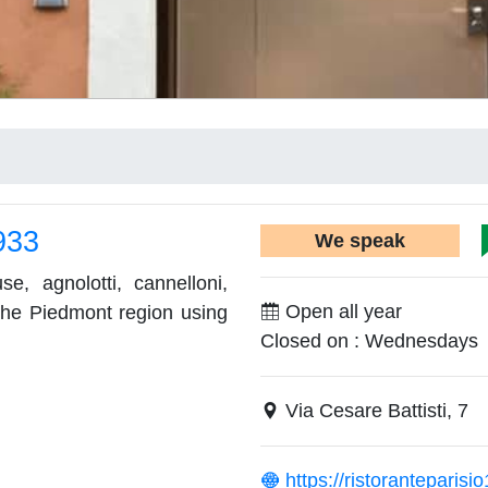
933
We speak
 agnolotti, cannelloni,
Open all year
 the Piedmont region using
Closed on : Wednesdays
Via Cesare Battisti, 7
https://ristoranteparisio