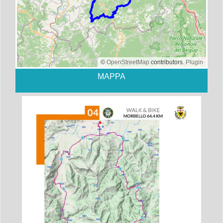
©
OpenStreetMap
contributors.
Plugin
MAPPA