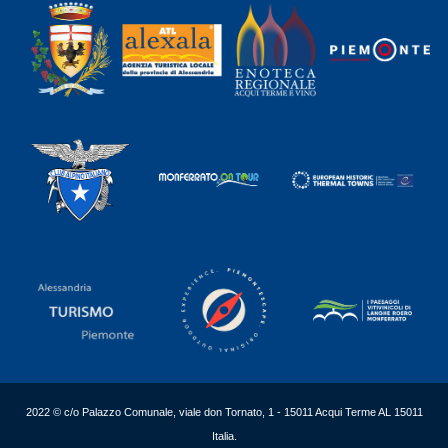
2022 © c/o Palazzo Comunale, viale don Tornato, 1 - 15011 Acqui Terme AL 15011
Italia.