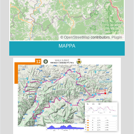
©
OpenStreetMap
contributors.
Plugin
MAPPA