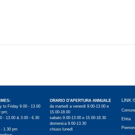
LINK 
IMES:
ORARIO D'APERTURA ANNUALE
 to Friday 9.00 - 13.00
da martedì a venerdì 9.00-13.00 e
Comune
0 pm;
15.00-18.00
0 - 13.00 & 3.00 - 6.30
sabato 9.00-13.00 e 15.00-18.30
Ehtta
domenica 9.00-13.30
Piemont
 - 1.30 pm
chiuso lunedì
Mondays