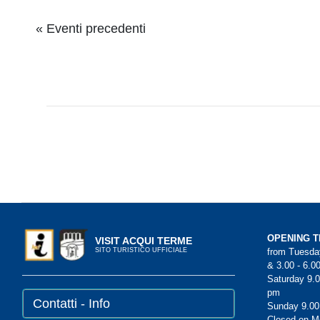
Elenco
Elenco
«
Eventi precedenti
Navigazione
Navigazione
Eventi
Eventi
OPENING T
VISIT ACQUI TERME
from Tuesday
SITO TURISTICO UFFICIALE
& 3.00 - 6.0
Saturday 9.0
pm
Contatti - Info
Sunday 9.00
Closed on 