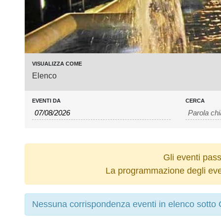
Event
VISUALIZZA COME
Elenco
Views
Navigation
EVENTI DA
CERCA
Gli eventi pass
La programmazione degli even
Nessuna corrispondenza eventi in elenco sotto C