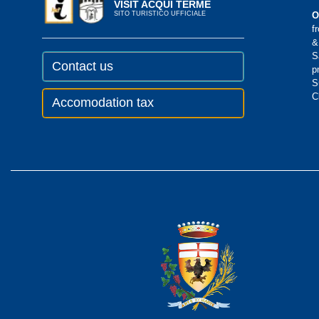
VISIT ACQUI TERME
SITO TURISTICO UFFICIALE
O
f
&
S
Contact us
p
S
C
Accomodation tax