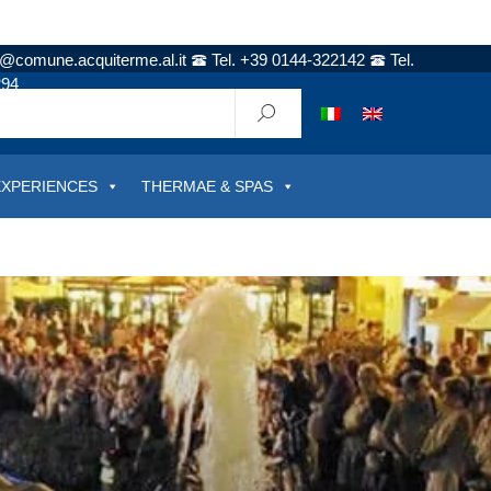
t@comune.acquiterme.al.it
Tel. +39 0144-322142
Tel.
294
EXPERIENCES
THERMAE & SPAS