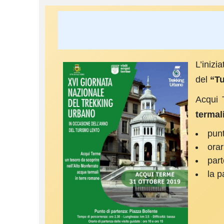
L’inizi
del
“T
Acqui 
termal
punt
orar
part
la p