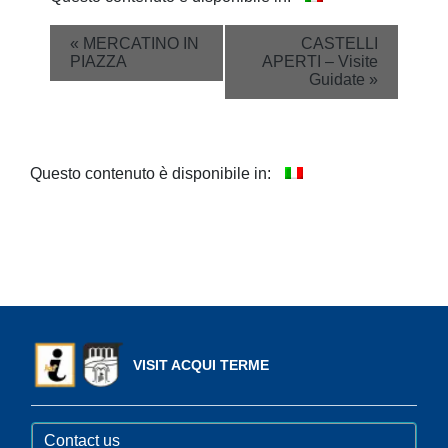
Event
«
MERCATINO IN
CASTELLI
PIAZZA
APERTI – Visite
Navigation
Guidate
»
Questo contenuto è disponibile in:
VISIT ACQUI TERME
Contact us