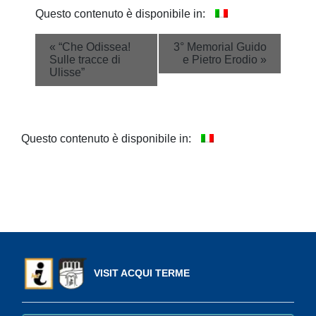
Questo contenuto è disponibile in:
Event
«
“Che Odissea!
3° Memorial Guido
Sulle tracce di
e Pietro Erodio
»
Navigation
Ulisse”
Questo contenuto è disponibile in:
VISIT ACQUI TERME