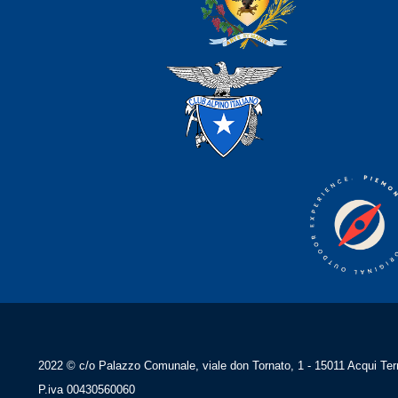
2022 © c/o Palazzo Comunale, viale don Tornato, 1 - 15011 Acqui Ter
P.iva 00430560060