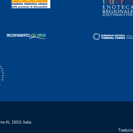
me AL 15011 Italia.
Traduzio