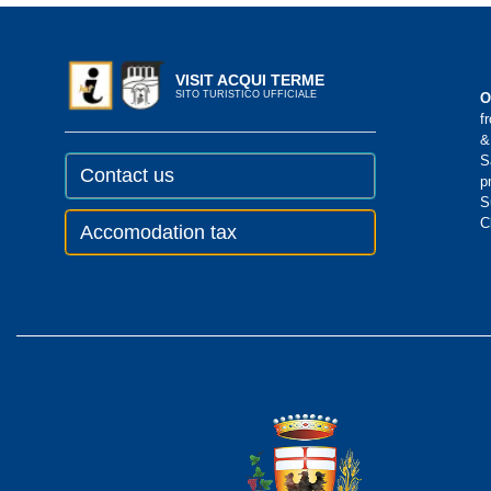
VISIT ACQUI TERME
SITO TURISTICO UFFICIALE
O
f
&
S
Contact us
p
S
C
Accomodation tax