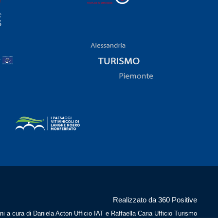
Realizzato da 360 Positive
ni a cura di Daniela Acton Ufficio IAT e Raffaella Caria Ufficio Turismo