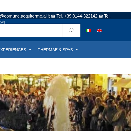
t@comune.acquiterme.al.it
Tel. +39 0144-322142
Tel.
294
EXPERIENCES
THERMAE & SPAS