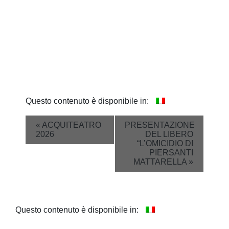
Questo contenuto è disponibile in:
Event
«
ACQUITEATRO
PRESENTAZIONE
2026
DEL LIBERO
Navigation
“L’OMICIDIO DI
PIERSANTI
MATTARELLA
»
Questo contenuto è disponibile in: