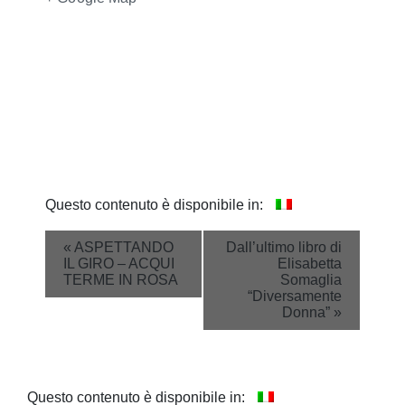
Questo contenuto è disponibile in:
Event
«
ASPETTANDO
Dall’ultimo libro di
IL GIRO – ACQUI
Elisabetta
Navigation
TERME IN ROSA
Somaglia
“Diversamente
Donna”
»
Questo contenuto è disponibile in: