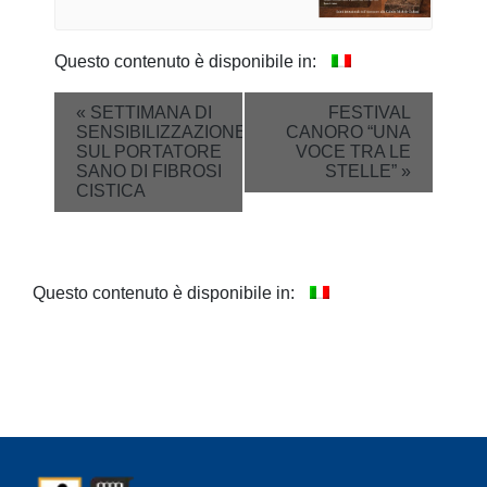
Questo contenuto è disponibile in:
Event
«
SETTIMANA DI
FESTIVAL
SENSIBILIZZAZIONE
CANORO “UNA
Navigation
SUL PORTATORE
VOCE TRA LE
SANO DI FIBROSI
STELLE”
»
CISTICA
Questo contenuto è disponibile in: