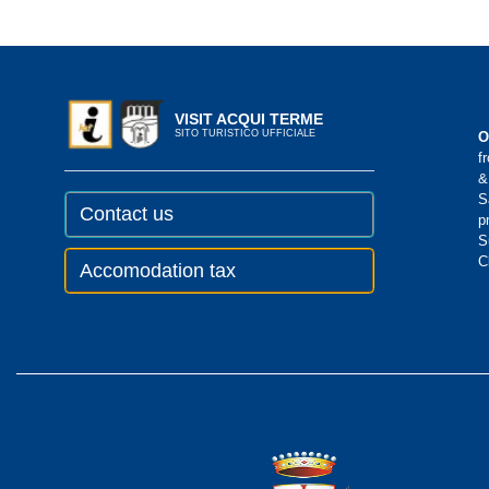
VISIT ACQUI TERME
SITO TURISTICO UFFICIALE
O
f
&
S
Contact us
p
S
C
Accomodation tax