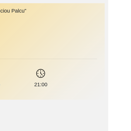
Sciou Palcu”
o
21:00