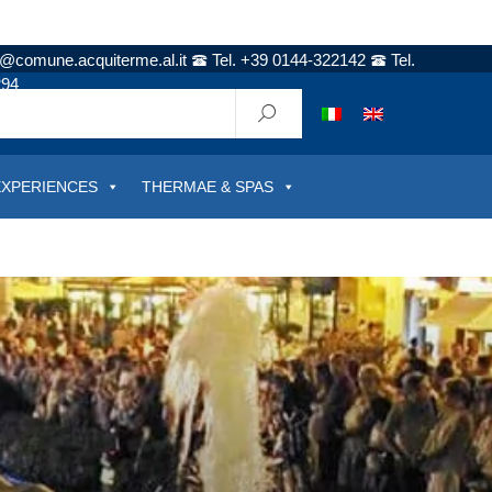
t@comune.acquiterme.al.it
Tel. +39 0144-322142
Tel.
294
EXPERIENCES
THERMAE & SPAS