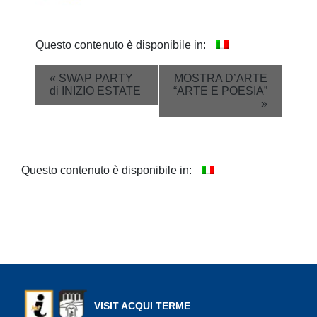
Questo contenuto è disponibile in:
Event
«
SWAP PARTY
MOSTRA D’ARTE
di INIZIO ESTATE
“ARTE E POESIA”
Navigation
»
Questo contenuto è disponibile in:
VISIT ACQUI TERME