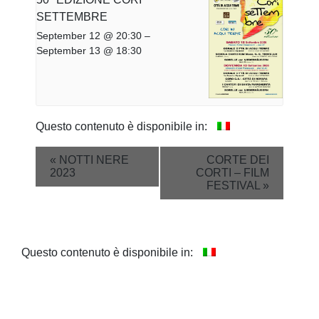
SETTEMBRE
September 12 @ 20:30
–
September 13 @ 18:30
Questo contenuto è disponibile in:
Event
«
NOTTI NERE
CORTE DEI
2023
CORTI – FILM
Navigation
FESTIVAL
»
Questo contenuto è disponibile in: