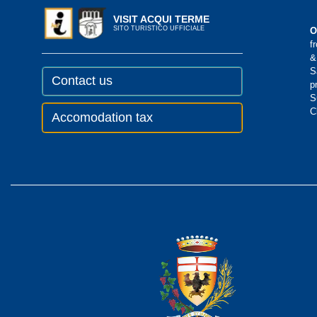
VISIT ACQUI TERME
SITO TURISTICO UFFICIALE
O
f
&
S
Contact us
p
S
C
Accomodation tax