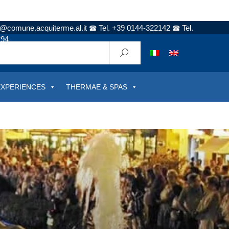
t@comune.acquiterme.al.it
Tel. +39 0144-322142
Tel.
294
EXPERIENCES
THERMAE & SPAS