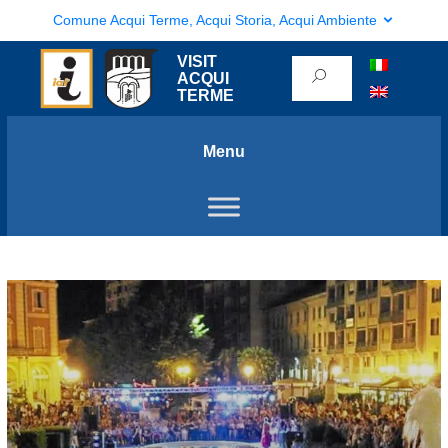
Comune Acqui Terme, Acqui Storia, Acqui Ambiente
VISIT
ACQUI
TERME
Menu