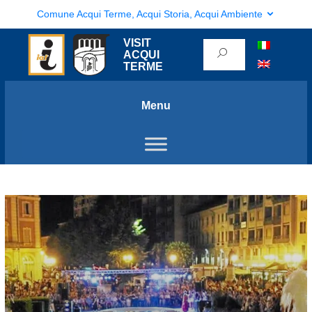
Comune Acqui Terme, Acqui Storia, Acqui Ambiente
VISIT
ACQUI
TERME
Menu