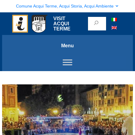
Comune Acqui Terme, Acqui Storia, Acqui Ambiente
VISIT
ACQUI
TERME
Menu