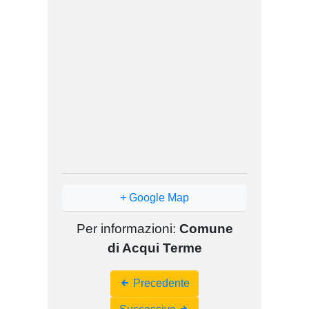
+ Google Map
Per informazioni:
Comune
di Acqui Terme
Event
Precedente
Navigation