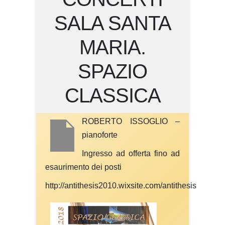
SALA SANTA
MARIA.
SPAZIO
CLASSICA
ROBERTO ISSOGLIO –
pianoforte
Ingresso ad offerta fino ad
esaurimento dei posti
http://antithesis2010.wixsite.com/antithesis