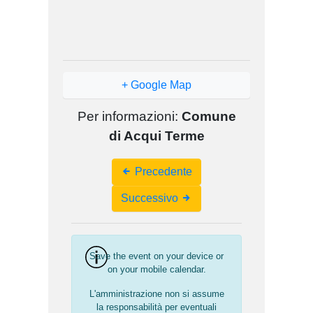
+ Google Map
Per informazioni:
Comune
di Acqui Terme
Event
Precedente
Navigation
Successivo
Save the event on your device or
on your mobile calendar.
L'amministrazione non si assume
la responsabilità per eventuali