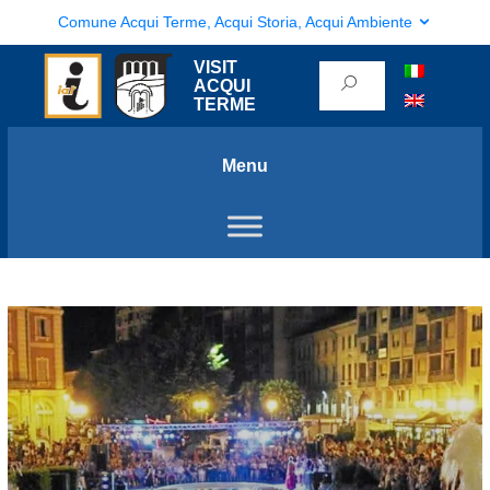
Comune Acqui Terme, Acqui Storia, Acqui Ambiente
VISIT
ACQUI
TERME
Menu