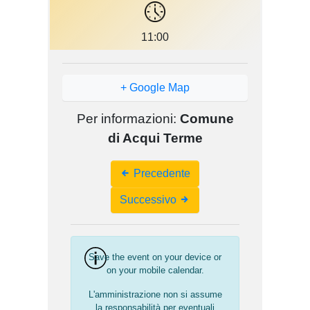
11:00
+ Google Map
Per informazioni:
Comune
di Acqui Terme
Event
Precedente
Navigation
Successivo
Save the event on your device or
on your mobile calendar.
L'amministrazione non si assume
la responsabilità per eventuali