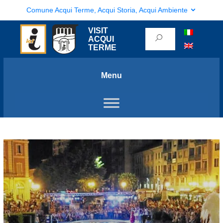
Comune Acqui Terme, Acqui Storia, Acqui Ambiente
VISIT
ACQUI
TERME
Menu