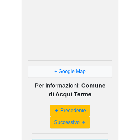
+ Google Map
Per informazioni:
Comune
di Acqui Terme
Event
Precedente
Navigation
Successivo