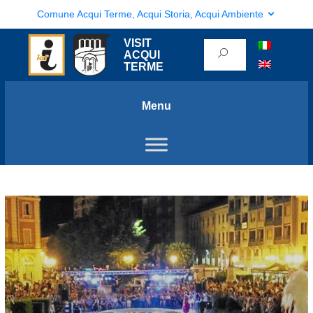
Comune Acqui Terme, Acqui Storia, Acqui Ambiente
VISIT
ACQUI
TERME
Menu