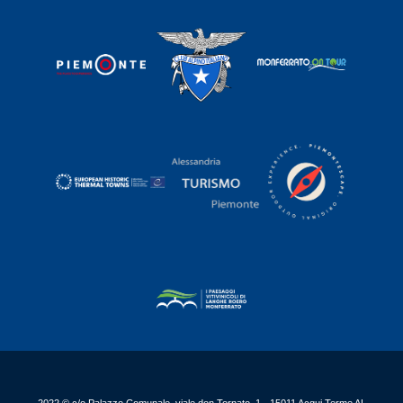
2022 © c/o Palazzo Comunale, viale don Tornato, 1 - 15011 Acqui Terme AL